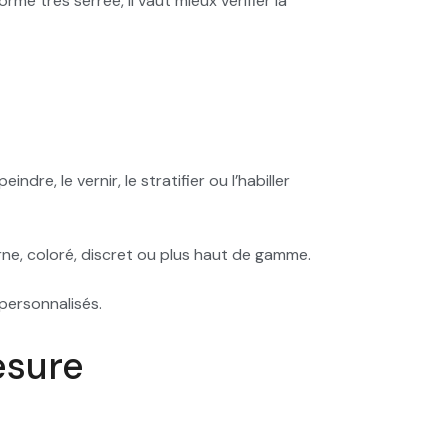
e très serrée, il vaut mieux vérifier la
s
re, le vernir, le stratifier ou l’habiller
ne, coloré, discret ou plus haut de gamme.
 personnalisés.
esure