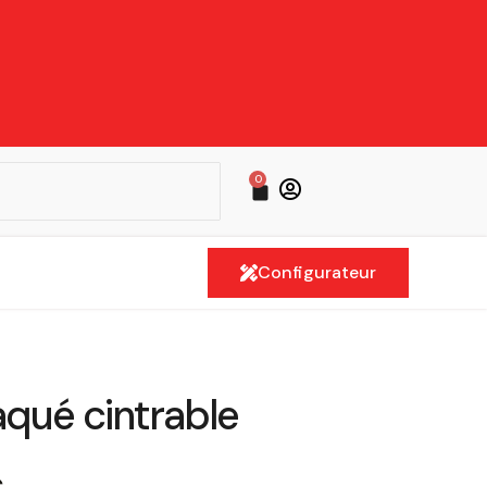
0
Cart
Configurateur
qué cintrable
ge