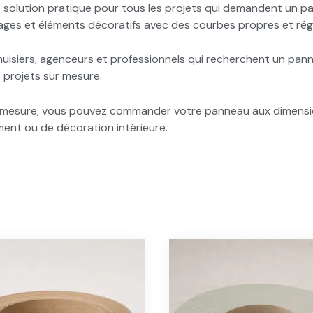
solution pratique pour tous les projets qui demandent un pan
lages et éléments décoratifs avec des courbes propres et régu
enuisiers, agenceurs et professionnels qui recherchent un pann
s projets sur mesure.
ur mesure, vous pouvez commander votre panneau aux dimensi
ent ou de décoration intérieure.
Ce
Ce
produit
pro
a
a
plusieurs
plu