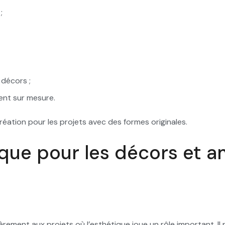
;
 décors ;
ent sur mesure.
création pour les projets avec des formes originales.
ique pour les décors et
èrement aux projets où l’esthétique joue un rôle important. Il