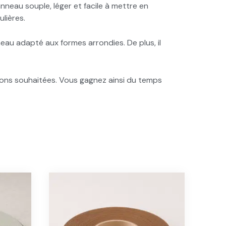
neau souple, léger et facile à mettre en
lières.
eau adapté aux formes arrondies. De plus, il
ons souhaitées. Vous gagnez ainsi du temps
Ce
duit
produit
a
sieurs
plusieurs