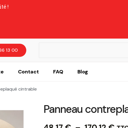
té !
86 13 00
te
Contact
FAQ
Blog
eplaqué cintrable
Panneau contrepla
Pla
48,17
€
–
170,12
€