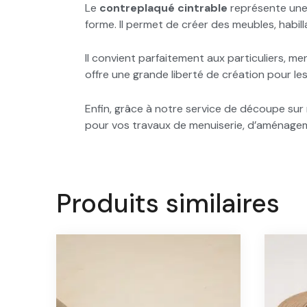
Le
contreplaqué cintrable
représente une 
forme. Il permet de créer des meubles, habil
Il convient parfaitement aux particuliers, m
offre une grande liberté de création pour le
Enfin, grâce à notre service de découpe s
pour vos travaux de menuiserie, d’aménagem
Produits similaires
Plage
Ce
de
produit
prix :
a
113,96 €
à
plusieurs
767,34 €