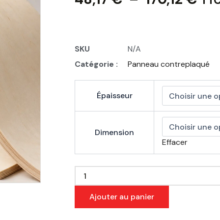
TT
de
prix
48,
SKU
N/A
Catégorie :
Panneau contreplaqué
à
170
quantité
Épaisseur
de
Panneau
contreplaqué
Dimension
cintrable
Effacer
Ajouter au panier